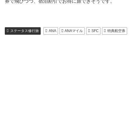
券で飛びつつ、宿泊割引でお得に旅できそうです。
ステータス修行旅
ANA
ANAマイル
SFC
特典航空券