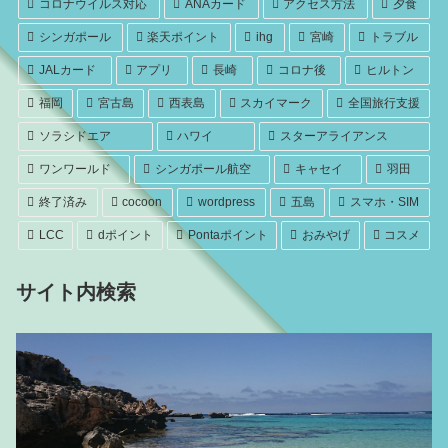
コロナウイルス対応
ANAカード
アクセス方法
夕食
シンガポール
楽天ポイント
ihg
宮崎
トラブル
JALカード
アプリ
長崎
コロナ後
ヒルトン
福岡
宮古島
西表島
スカイマーク
全国旅行支援
ソラシドエア
ハワイ
スターアライアンス
ワンワールド
シンガポール航空
キャセイ
羽田
終了済み
cocoon
wordpress
五島
スマホ・SIM
LCC
dポイント
Pontaポイント
おみやげ
コスメ
サイト内検索