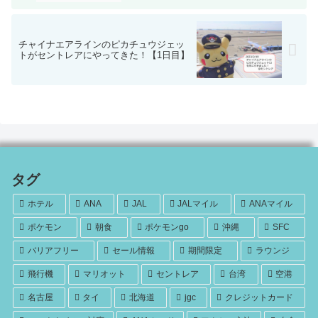
チャイナエアラインのピカチュウジェッ
トがセントレアにやってきた！【1日目】
タグ
ホテル
ANA
JAL
JALマイル
ANAマイル
ポケモン
朝食
ポケモンgo
沖縄
SFC
バリアフリー
セール情報
期間限定
ラウンジ
飛行機
マリオット
セントレア
台湾
空港
名古屋
タイ
北海道
jgc
クレジットカード