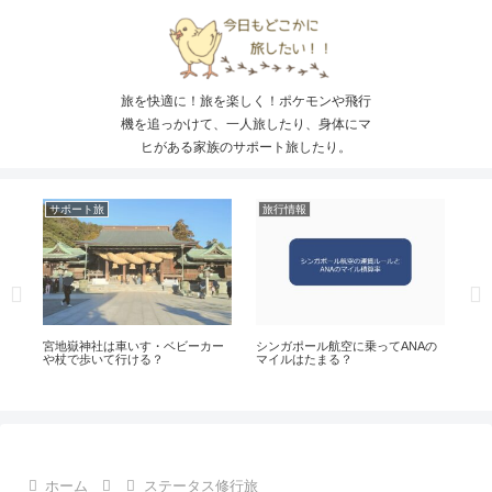
旅を快適に！旅を楽しく！ポケモンや飛行
機を追っかけて、一人旅したり、身体にマ
ヒがある家族のサポート旅したり。
サポート旅
旅行情報
ポ
ア
宮地嶽神社は車いす・ベビーカー
シンガポール航空に乗ってANAの
JAL
や杖で歩いて行ける？
マイルはたまる？
サ
【2
ホーム
ステータス修行旅