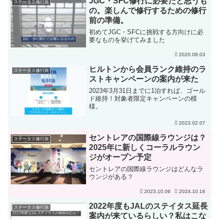
JGC・SFC修行に必要だと思うも
ステータス修行旅
の。楽しんで修行するための修行
前の準備。
初めてJGC・SFCに挑戦する方向けに必
要なものを挙げてみました
2020.08.03
ヒルトンから会員ランク維持のラ
ステータス修行旅
ストキャンペーンの案内が来た
2023年3月31日までに1泊すれば、ゴール
ド維持！対象者限定キャンペーンの模
様。
2023.02.07
セントレアの国際線ラウンジは？
ステータス修行旅
2025年に新しくコーラルラウン
ジがオープン予定
セントレアの国際線ラウンジはどんなラ
ウンジがある？
2023.10.06
2024.10.16
2022年度もJALのステイタス延長
ステータス修行旅
案内が来ているらしい？私はこな