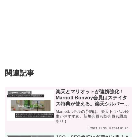
関連記事
楽天とマリオットが連携強化！
ステータス修行旅
Marriott Bonvoy会員はステイタ
ス特典が使える。楽天シルバー会
員以上ならマリオット会員レート
Marriottホテルの予約は、楽天トラベル経
で予約OK！
由がおすすめ。新規会員も既会員も恩恵
あり！
2021.11.30
2024.01.26