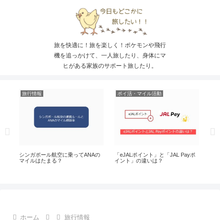
旅を快適に！旅を楽しく！ポケモンや飛行
機を追っかけて、一人旅したり、身体にマ
ヒがある家族のサポート旅したり。
旅行情報
ポイ活・マイル活動
ス
？
シンガポール航空に乗ってANAの
「eJALポイント」と「JAL Payポ
シン
ト
マイルはたまる？
イント」の違いは？
タ
ホーム
旅行情報