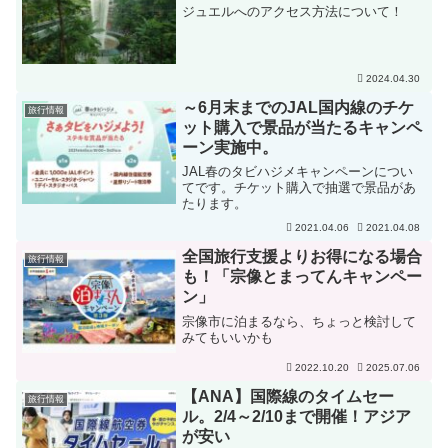
ジュエルへのアクセス方法について！
2024.04.30
～6月末までのJAL国内線のチケ
旅行情報
ット購入で景品が当たるキャンペ
ーン実施中。
JAL春のタビハジメキャンペーンについ
てです。チケット購入で抽選で景品があ
たります。
2021.04.06
2021.04.08
全国旅行支援よりお得になる場合
旅行情報
も！「宗像とまってんキャンペー
ン」
宗像市に泊まるなら、ちょっと検討して
みてもいいかも
2022.10.20
2025.07.06
【ANA】国際線のタイムセー
旅行情報
ル。2/4～2/10まで開催！アジア
が安い