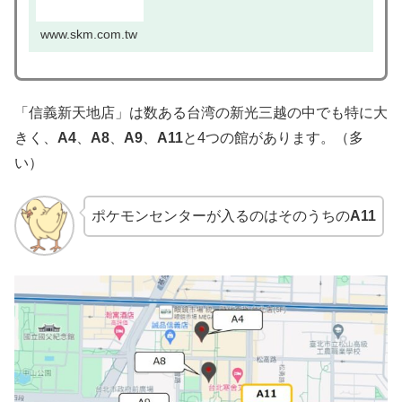
www.skm.com.tw
「信義新天地店」は数ある台湾の新光三越の中でも特に大
きく、
A4
、
A8
、
A9
、
A11
と4つの館があります。（多
い）
ポケモンセンターが入るのはそのうちの
A11