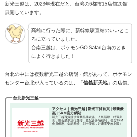
新光三越は、2023年現在だと、台湾の6都市15店舗20館
展開しています。
高雄に行った際に、新幹線駅直結のいいとこ
ろに立っていました。
台南三越は、ポケモンGO Safari台南のとき
によく行きました！
台北の中には複数新光三越の店舗・館があって、ポケモン
センター台北が入っているのは、「
信義新天地
」の店舗。
台北新光三越
アクセス｜新光三越 | 新光百貨首頁 | 最新優
惠 | SKM官方網站
新光三越百貨提供最新品牌資訊、人氣活動、精選美
食，整合最多流行選擇，並配合多項福利，包含SKM
會員優惠、集點回饋、刷卡優惠，好康享受無上限！