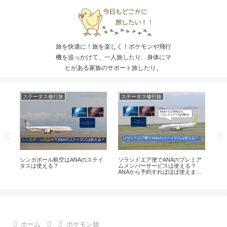
旅を快適に！旅を楽しく！ポケモンや飛行
機を追っかけて、一人旅したり、身体にマ
ヒがある家族のサポート旅したり。
ステータス修行旅
ステータス修行旅
サ
？
シンガポール航空はANAのステイ
ソラシドエア便でANAのプレミア
宮
ト
タスは使える？
ムメンバーサービスは使える？
や
ANAから予約すればほぼ使えま
す。
ホーム
ポケモン旅