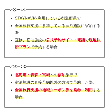
パターン1
STAYNAVIを利用している都道府県
で
全国旅行支援に参加している宿泊施設
に宿泊する
際
直接、宿泊施設の
公式予約サイト・電話
で
現地決
済プラン
で予約
する場合
パターン2
北海道・青森・宮城
への
宿泊
旅行で
宿泊施設の直接予約以外の方法で予約
した際、
全国旅行支援の地域クーポン券を発券・利用
する
場合