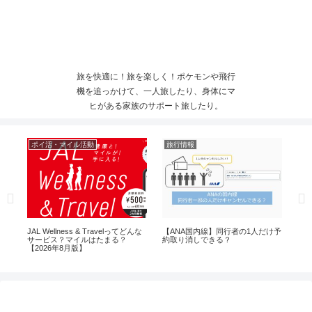
旅を快適に！旅を楽しく！ポケモンや飛行
機を追っかけて、一人旅したり、身体にマ
ヒがある家族のサポート旅したり。
ポイ活・マイル活動
旅行情報
サ
の
JAL Wellness & Travelってどんな
【ANA国内線】同行者の1人だけ予
宮
サービス？マイルはたまる？
約取り消しできる？
や
【2026年8月版】