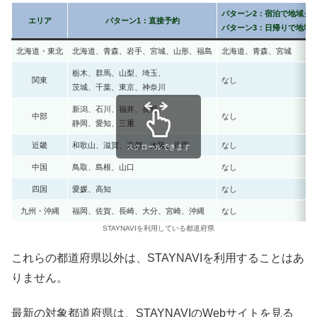
パターン2：宿泊で地域ク
エリア
パターン1：直接予約
パターン3：日帰りで地域
北海道・東北
北海道、青森、岩手、宮城、山形、福島
北海道、青森、宮城
栃木、群馬、山梨、埼玉、
関東
なし
茨城、千葉、東京、神奈川
新潟、石川、福井、長野、
中部
なし
静岡、愛知、三重
近畿
和歌山、滋賀、京都、大阪、兵庫
なし
スクロールできます
中国
鳥取、島根、山口
なし
四国
愛媛、高知
なし
九州・沖縄
福岡、佐賀、長崎、大分、宮崎、沖縄
なし
STAYNAVIを利用している都道府県
これらの都道府県以外は、STAYNAVIを利用することはあ
りません。
最新の対象都道府県は、STAYNAVIのWebサイトを見る