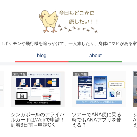
！ポケモンや飛行機を追っかけて、一人旅したり、身体にマヒがある家
blog
about
旅行情報
旅行情報
ツアーでANA便に乗る
シンガポールのアライバ
し
時でもANAアプリを使
ルカードはWebで申請！
える？
到着3日前～申請OK