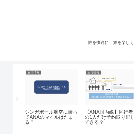
旅を快適に！旅を楽しく
旅行情報
旅行情報
 Travelっ
シンガポール航空に乗っ
【ANA国内線】同行者
ス？マイ
てANAのマイルはたま
の1人だけ予約取り消
026年8
る？
できる？