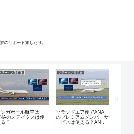
族のサポート旅したり。
ステータス修行旅
ステータス修行旅
ポケモン旅
シンガポール航空は
ソラシドエア便でANA
ピカチ
ANAのステイタスは使
のプレミアムメンバーサ
るには
える？
ービスは使える？ANA
カチュ
から予約すればほぼ使え
る？乗
ます。