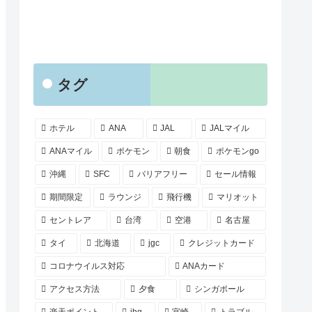
タグ
ホテル
ANA
JAL
JALマイル
ANAマイル
ポケモン
朝食
ポケモンgo
沖縄
SFC
バリアフリー
セール情報
期間限定
ラウンジ
飛行機
マリオット
セントレア
台湾
空港
名古屋
タイ
北海道
jgc
クレジットカード
コロナウイルス対応
ANAカード
アクセス方法
夕食
シンガポール