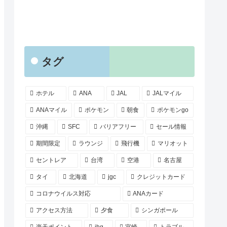
タグ
ホテル
ANA
JAL
JALマイル
ANAマイル
ポケモン
朝食
ポケモンgo
沖縄
SFC
バリアフリー
セール情報
期間限定
ラウンジ
飛行機
マリオット
セントレア
台湾
空港
名古屋
タイ
北海道
jgc
クレジットカード
コロナウイルス対応
ANAカード
アクセス方法
夕食
シンガポール