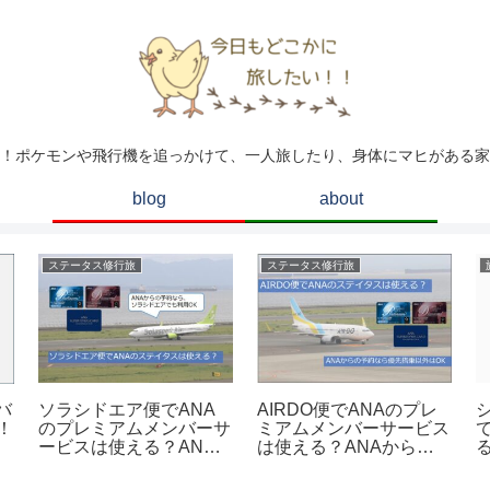
！ポケモンや飛行機を追っかけて、一人旅したり、身体にマヒがある家
blog
about
ステータス修行旅
ステータス修行旅
ソラシドエア便でANA
AIRDO便でANAのプレ
バ
のプレミアムメンバーサ
ミアムメンバーサービス
！
ービスは使える？ANA
は使える？ANAから予
から予約すればほぼ使え
約すれば一部使えます。
ます。