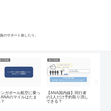
族のサポート旅したり。
旅行情報
旅行情報
旅ログ
シンガポール航空に乗っ
【ANA国内線】同行者
シャング
てANAのマイルはたま
の1人だけ予約取り消し
のホテ
る？
できる？
は？