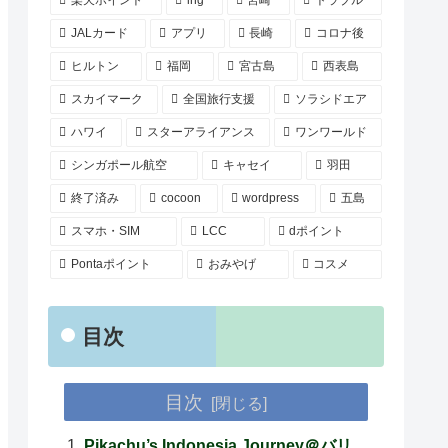
楽天ポイント
ihg
宮崎
トラブル
JALカード
アプリ
長崎
コロナ後
ヒルトン
福岡
宮古島
西表島
スカイマーク
全国旅行支援
ソラシドエア
ハワイ
スターアライアンス
ワンワールド
シンガポール航空
キャセイ
羽田
終了済み
cocoon
wordpress
五島
スマホ・SIM
LCC
dポイント
Pontaポイント
おみやげ
コスメ
目次
目次
Pikachu’s Indonesia Journey＠バリ