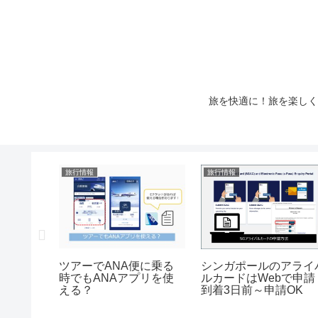
旅を快適に！旅を楽しく
旅行情報
旅行情報
ットに乗
ツアーでANA便に乗る
シンガポールのアライ
ったらピ
時でもANAアプリを使
ルカードはWebで申請
トを見れ
える？
到着3日前～申請OK