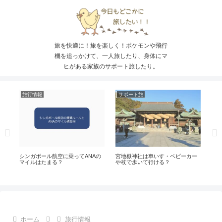
旅を快適に！旅を楽しく！ポケモンや飛行
機を追っかけて、一人旅したり、身体にマ
ヒがある家族のサポート旅したり。
旅行情報
サポート旅
ス
メン
シンガポール航空に乗ってANAの
宮地嶽神社は車いす・ベビーカー
ソラ
ら
マイルはたまる？
や杖で歩いて行ける？
ム
AN
す
ホーム
旅行情報