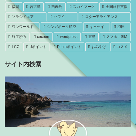
福岡
宮古島
西表島
スカイマーク
全国旅行支援
ソラシドエア
ハワイ
スターアライアンス
ワンワールド
シンガポール航空
キャセイ
羽田
終了済み
cocoon
wordpress
五島
スマホ・SIM
LCC
dポイント
Pontaポイント
おみやげ
コスメ
サイト内検索