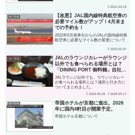
2021.03.15
【改悪】JAL国内線特典航空券の
旅行情報
必要マイル数がアップ！4月末ま
での予約を！
2022年5月発券分からのJALの国内線特典
航空券に必要なマイル数の変更について
2022.02.07
JALのラウンジカレーがラウンジ
旅行情報
以外でも食べられる場所とは？
「DINING PORT 御料鶴」自社農
園のいちごの直売も！
JALラウンジ以外でも、ラウンジカレー
が食べられる場所とは？場所と行き方に
ついてまとめました。
2020.06.18
2025.05.17
帝国ホテルが京都に進出。2026
旅行情報
年に国内4軒目が開業予定。
帝国ホテル京都について