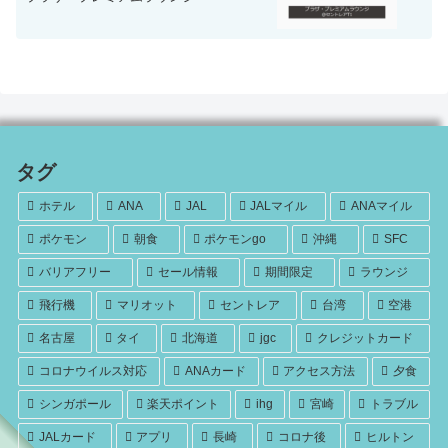
タグ
ホテル
ANA
JAL
JALマイル
ANAマイル
ポケモン
朝食
ポケモンgo
沖縄
SFC
バリアフリー
セール情報
期間限定
ラウンジ
飛行機
マリオット
セントレア
台湾
空港
名古屋
タイ
北海道
jgc
クレジットカード
コロナウイルス対応
ANAカード
アクセス方法
夕食
シンガポール
楽天ポイント
ihg
宮崎
トラブル
JALカード
アプリ
長崎
コロナ後
ヒルトン