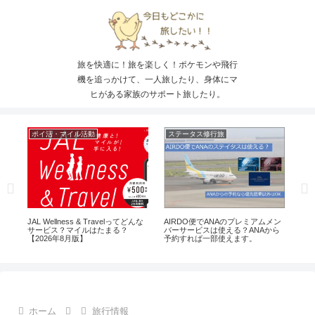
旅を快適に！旅を楽しく！ポケモンや飛行
機を追っかけて、一人旅したり、身体にマ
ヒがある家族のサポート旅したり。
ポイ活・マイル活動
ステータス修行旅
旅
4リ
JAL Wellness & Travelってどんな
AIRDO便でANAのプレミアムメン
【A
全チ
サービス？マイルはたまる？
バーサービスは使える？ANAから
約
【2026年8月版】
予約すれば一部使えます。
ホーム
旅行情報