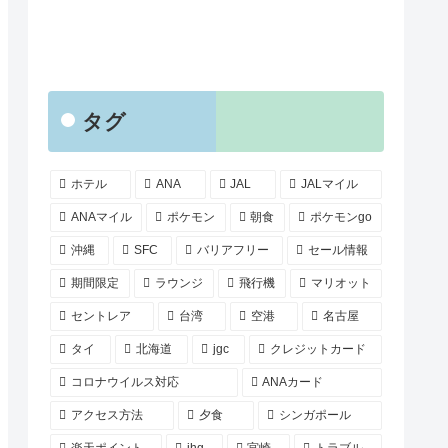
タグ
ホテル
ANA
JAL
JALマイル
ANAマイル
ポケモン
朝食
ポケモンgo
沖縄
SFC
バリアフリー
セール情報
期間限定
ラウンジ
飛行機
マリオット
セントレア
台湾
空港
名古屋
タイ
北海道
jgc
クレジットカード
コロナウイルス対応
ANAカード
アクセス方法
夕食
シンガポール