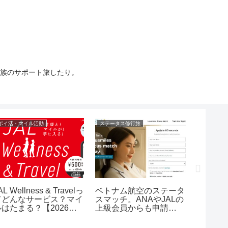
族のサポート旅したり。
ポイ活・マイル活動
ステータス修行旅
ステータス
AL Wellness & Travelっ
ベトナム航空のステータ
AIRD
てどんなサービス？マイ
スマッチ。ANAやJALの
ミアム
ルはたまる？【2026年7
上級会員からも申請
は使える
月版】
OK。ただし有料
約すれ