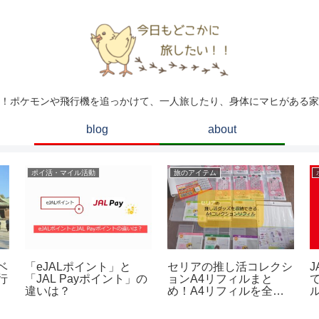
！ポケモンや飛行機を追っかけて、一人旅したり、身体にマヒがある家
blog
about
ポイ活・マイル活動
旅のアイテム
ベ
「eJALポイント」と
セリアの推し活コレクシ
J
行
「JAL Payポイント」の
ョンA4リフィルまと
違いは？
め！A4リフィルを全チ
ェック！