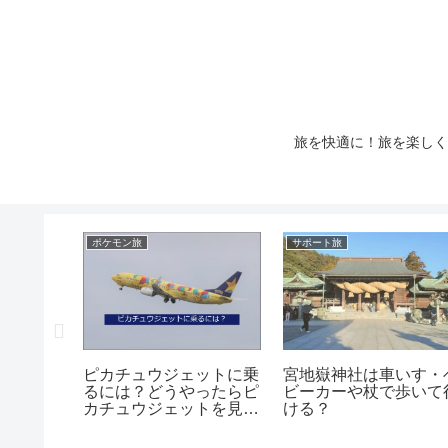
旅を快適に！旅を楽しく
ポケモン旅
サポート旅
合算して
ピカチュウジェットに乗
宮地嶽神社は車いす・
カード家
るには？どうやったらピ
ビーカーや杖で歩いて
とは？
カチュウジェットを見れ
ける？
る？乗れる？