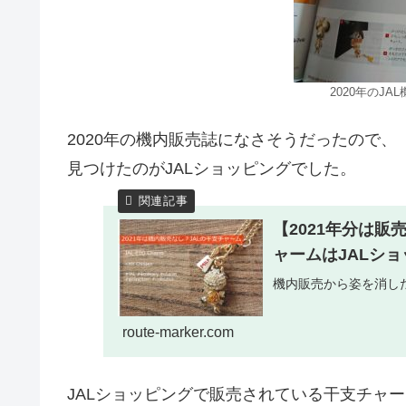
2020年のJ
2020年の機内販売誌になさそうだったので
見つけたのがJALショッピングでした。
【2021年分は販
ャームはJALシ
機内販売から姿を消し
route-marker.com
JALショッピングで販売されている干支チャー