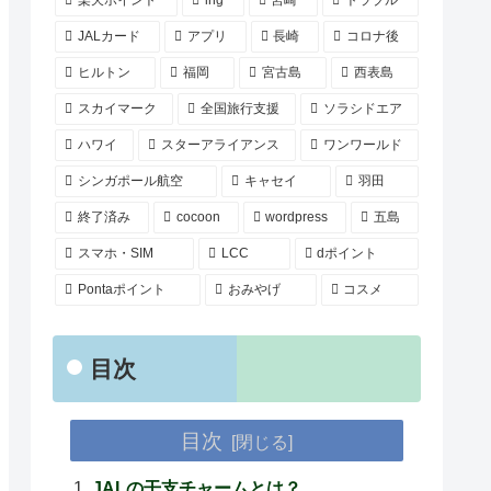
楽天ポイント
ihg
宮崎
トラブル
JALカード
アプリ
長崎
コロナ後
ヒルトン
福岡
宮古島
西表島
スカイマーク
全国旅行支援
ソラシドエア
ハワイ
スターアライアンス
ワンワールド
シンガポール航空
キャセイ
羽田
終了済み
cocoon
wordpress
五島
スマホ・SIM
LCC
dポイント
Pontaポイント
おみやげ
コスメ
目次
目次
JALの干支チャームとは？