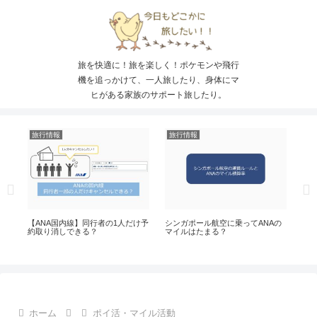
旅を快適に！旅を楽しく！ポケモンや飛行
機を追っかけて、一人旅したり、身体にマ
ヒがある家族のサポート旅したり。
旅行情報
旅行情報
ス
イ
【ANA国内線】同行者の1人だけ予
シンガポール航空に乗ってANAの
AI
約取り消しできる？
マイルはたまる？
バー
予
ホーム
ポイ活・マイル活動