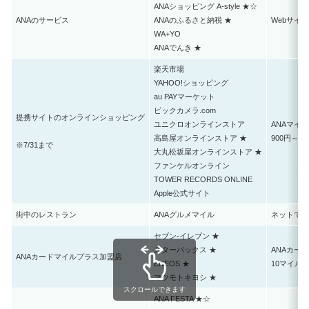
ANAショッピング A-style ★☆
ANAのサービス
ANAのふるさと納税 ★
Webサイ
WA+YO
ANAでんき ★
楽天市場
YAHOO!ショッピング
au PAYマーケット
ビックカメラ.com
提携サイトのオンラインショッピング
ユニクロオンラインストア
ANAマイ
高島屋オンラインストア ★
900円～1
※7/31まで
大丸松坂屋オンラインストア ★
ファンケルオンライン
TOWER RECORDS ONLINE
Apple公式サイト
街中のレストラン
ANAグルメマイル
ネットで予
セブン‐イレブン ★
スターバックス ★
ANAカー
ANAカードマイルプラス加盟店
ENEOS ★
10マイル
マツモトキヨシ ★
スクロールできます
ANA FESTA ★☆