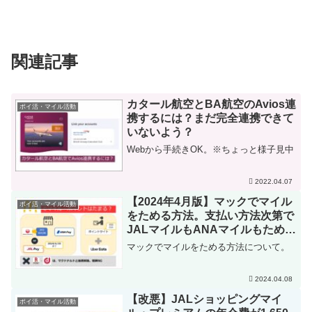
関連記事
カタール航空とBA航空のAvios連
ポイ活・マイル活動
携するには？まだ完全連携できて
いないよう？
Webから手続きOK。※ちょっと様子見中
2022.04.07
【2024年4月版】マックでマイル
ポイ活・マイル活動
をためる方法。支払い方法次第で
JALマイルもANAマイルもためら
れる
マックでマイルをためる方法について。
2024.04.08
【改悪】JALショッピングマイ
ポイ活・マイル活動