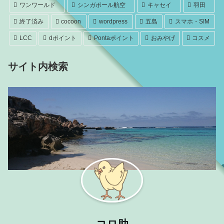
ワンワールド
シンガポール航空
キャセイ
羽田
終了済み
cocoon
wordpress
五島
スマホ・SIM
LCC
dポイント
Pontaポイント
おみやげ
コスメ
サイト内検索
コロ助