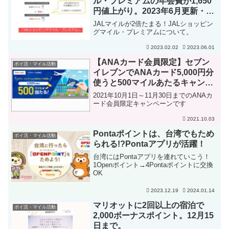
ル・プレミアムの年会費が1,650
円値上がり。2023年6月更新・新
規加入分から
JALマイルが2倍たまる！JALショッピン
グマイル・プレミアムについて。
2023.02.02
2023.06.01
【ANAカード会員限定】セブン
ポイ活・マイル活動
イレブンでANAカード5,000円分
使うと500マイルあたるキャンペ
ーン
2021年10月1日～11月30日までのANAカ
ード会員限定キャンペーンです
2021.10.03
Pontaポイントは、台湾でもため
ポイ活・マイル活動
られる!?Pontaアプリが活躍！
台湾にはPontaアプリを連れていこう！
1Openポイント→4Pontaポイントに交換
OK
2023.12.19
2024.01.14
マリオットに2回以上の宿泊で
ポイ活・マイル活動
2,000ボーナスポイント。12月15
日まで。