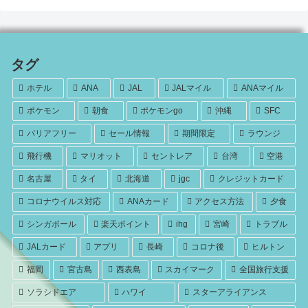
タグ
ホテル
ANA
JAL
JALマイル
ANAマイル
ポケモン
朝食
ポケモンgo
沖縄
SFC
バリアフリー
セール情報
期間限定
ラウンジ
飛行機
マリオット
セントレア
台湾
空港
名古屋
タイ
北海道
jgc
クレジットカード
コロナウイルス対応
ANAカード
アクセス方法
夕食
シンガポール
楽天ポイント
ihg
宮崎
トラブル
JALカード
アプリ
長崎
コロナ後
ヒルトン
福岡
宮古島
西表島
スカイマーク
全国旅行支援
ソラシドエア
ハワイ
スターアライアンス