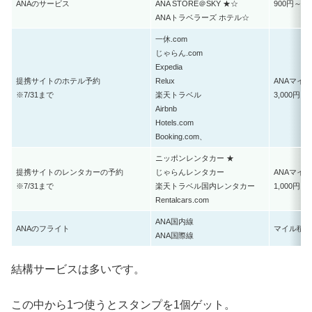
ANAのサービス
ANA STORE＠SKY ★☆
900円～3
ANAトラベラーズ ホテル☆
一休.com
じゃらん.com
Expedia
提携サイトのホテル予約
Relux
ANAマイ
※7/31まで
楽天トラベル
3,000円
Airbnb
Hotels.com
Booking.com、
ニッポンレンタカー ★
提携サイトのレンタカーの予約
じゃらんレンタカー
ANAマイ
※7/31まで
楽天トラベル国内レンタカー
1,000円
Rentalcars.com
ANA国内線
ANAのフライト
マイル積算
ANA国際線
結構サービスは多いです。
この中から1つ使うとスタンプを1個ゲット。