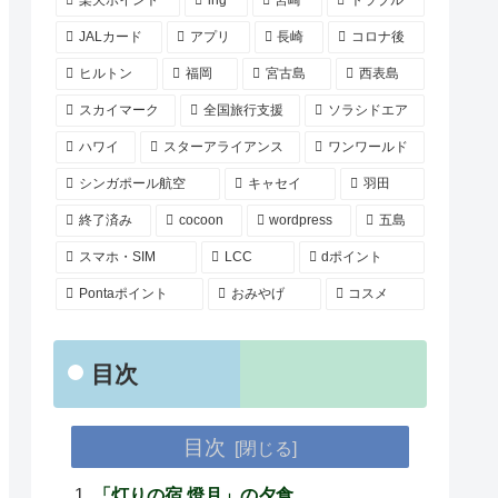
楽天ポイント
ihg
宮崎
トラブル
JALカード
アプリ
長崎
コロナ後
ヒルトン
福岡
宮古島
西表島
スカイマーク
全国旅行支援
ソラシドエア
ハワイ
スターアライアンス
ワンワールド
シンガポール航空
キャセイ
羽田
終了済み
cocoon
wordpress
五島
スマホ・SIM
LCC
dポイント
Pontaポイント
おみやげ
コスメ
目次
目次
「灯りの宿 燈月」の夕食