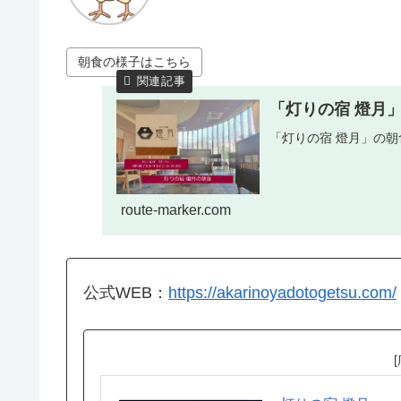
朝食の様子はこちら
「灯りの宿 燈月
「灯りの宿 燈月」の朝
route-marker.com
公式WEB：
https://akarinoyadotogetsu.com/