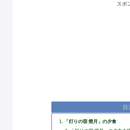
スポ
目
「灯りの宿 燈月」の夕食