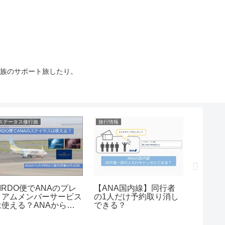
族のサポート旅したり。
ステータス修行旅
旅行情報
ステータス
AIRDO便でANAのプレ
【ANA国内線】同行者
シンガ
ミアムメンバーサービス
の1人だけ予約取り消し
ANAの
は使える？ANAから予
できる？
える？
約すれば一部使えます。