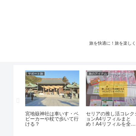
旅を快適に！旅を楽しく
サポート旅
旅のアイテム
ト」と
宮地嶽神社は車いす・ベ
セリアの推し活コレク
イント」の
ビーカーや杖で歩いて行
ョンA4リフィルまと
ける？
め！A4リフィルを全チ
ェック！