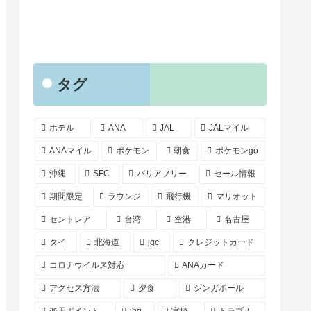
タグ
ホテル
ANA
JAL
JALマイル
ANAマイル
ポケモン
朝食
ポケモンgo
沖縄
SFC
バリアフリー
セール情報
期間限定
ラウンジ
飛行機
マリオット
セントレア
台湾
空港
名古屋
タイ
北海道
jgc
クレジットカード
コロナウイルス対応
ANAカード
アクセス方法
夕食
シンガポール