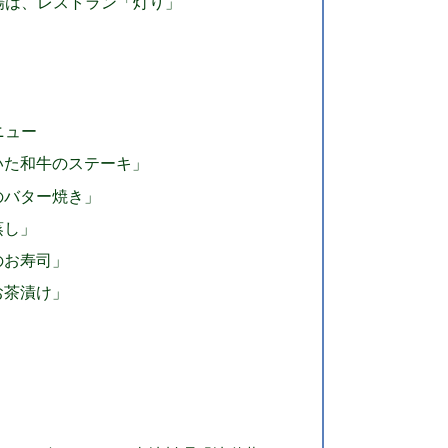
場は、レストラン「灯り」
ニュー
いた和牛のステーキ」
のバター焼き」
蒸し」
のお寿司」
お茶漬け」