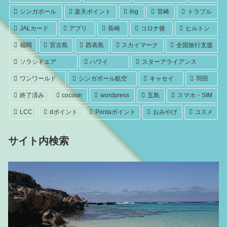
シンガポール
楽天ポイント
ihg
宮崎
トラブル
JALカード
アプリ
長崎
コロナ後
ヒルトン
福岡
宮古島
西表島
スカイマーク
全国旅行支援
ソラシドエア
ハワイ
スターアライアンス
ワンワールド
シンガポール航空
キャセイ
羽田
終了済み
cocoon
wordpress
五島
スマホ・SIM
LCC
dポイント
Pontaポイント
おみやげ
コスメ
サイト内検索