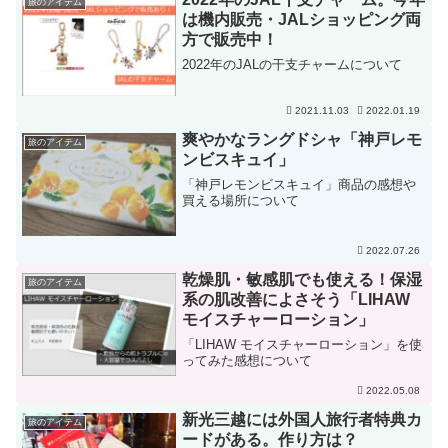
旅のアイテム
は機内販売・JALショッピング両
方で販売中！
2022年のJALの干支チャームについて
2021.11.03
2022.01.19
爽やかなラングドシャ「神戸レモ
旅のアイテム
ンビスキュイ」
「神戸レモンビスキュイ」商品の感想や
買える場所について
2022.07.26
乾燥肌・敏感肌でも使える！保湿
旅のアイテム
系の肌改善によさそう「LIHAW
モイスチャーローション」
「LIHAW モイスチャーローション」を使
ってみた感想について
2022.05.08
新光三越には外国人旅行者特典カ
旅のアイテム
ードがある。作り方は？