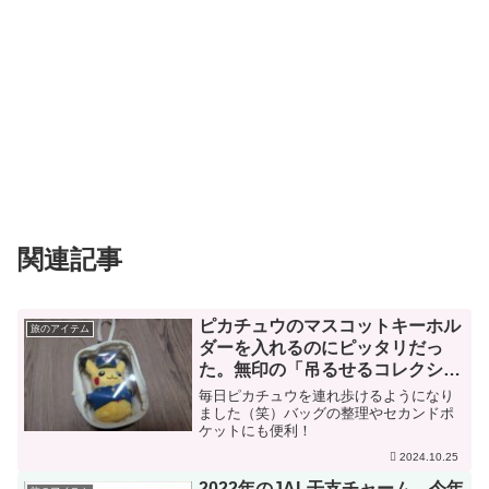
関連記事
ピカチュウのマスコットキーホル
旅のアイテム
ダーを入れるのにピッタリだっ
た。無印の「吊るせるコレクショ
ンポーチ」
毎日ピカチュウを連れ歩けるようになり
ました（笑）バッグの整理やセカンドポ
ケットにも便利！
2024.10.25
2022年のJAL干支チャーム。今年