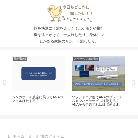
旅を快適に！旅を楽しく！ポケモンや飛行
機を追っかけて、一人旅したり、身体にマ
ヒがある家族のサポート旅したり。
旅行情報
ステータス修行旅
ポ
ー
シンガポール航空に乗ってANAの
ソラシドエア便でANAのプレミア
ピ
マイルはたまる？
ムメンバーサービスは使える？
ど
ANAから予約すればほぼ使えま
を
す。
ホーム
旅のアイテム