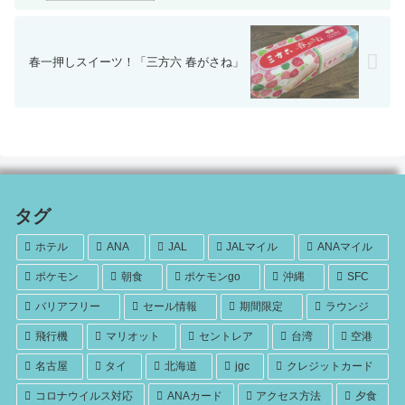
春一押しスイーツ！「三方六 春がさね」
タグ
ホテル
ANA
JAL
JALマイル
ANAマイル
ポケモン
朝食
ポケモンgo
沖縄
SFC
バリアフリー
セール情報
期間限定
ラウンジ
飛行機
マリオット
セントレア
台湾
空港
名古屋
タイ
北海道
jgc
クレジットカード
コロナウイルス対応
ANAカード
アクセス方法
夕食